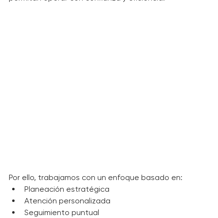
estrategia, coordinación y procesos claros que 
permitan operar con confianza y eficiencia.
Por ello, trabajamos con un enfoque basado en:
Planeación estratégica
Atención personalizada