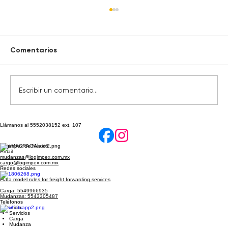
Comentarios
Escribir un comentario...
Llámanos al 5552038152 ext. 107
Documents Required to Export from
Mexico | Complete Export
Logimpex de México
Documentation Guide
Email
mudanzas@logimpex.com.mx
cargo@logimpex.com.mx
Redes sociales
Fiata model rules for freight forwarding services
Carga: 5549966935
Mudanzas: 5543305487
Teléfonos
Inicio
Servicios