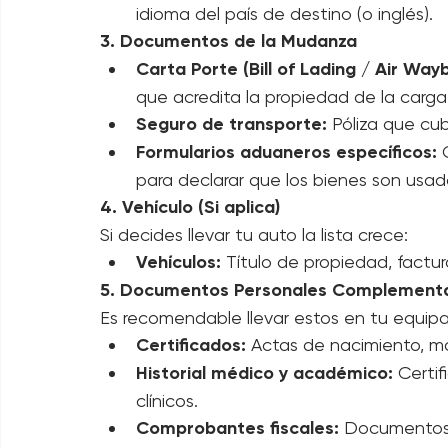
Valor declarado:
 Una lista con el val
seguro y aranceles.
Idioma:
 Generalmente debe estar en el
idioma del país de destino (o inglés).
3. Documentos de la Mudanza
Carta Porte (Bill of Lading / Air Waybi
que acredita la propiedad de la carga 
Seguro de transporte:
 Póliza que cu
Formularios aduaneros específicos:
 
para declarar que los bienes son usad
4. Vehículo (Si aplica)
Si decides llevar tu auto la lista crece:
Vehículos:
 Título de propiedad, factura
5. Documentos Personales Complementa
Es recomendable llevar estos en tu equip
Certificados:
 Actas de nacimiento, ma