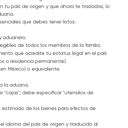
uso
. Si son nuevos, podrían cobrarte aranceles 
de Residencia:
 Algunos consulados emiten un 
 tu país de origen y que ahora te trasladas, lo 
aduana.
enciales que debes tener listos:
 y aduanero.
 legibles de todos los miembros de la familia.
ento que acredite tu estatus legal en el país 
ios o residencia permanente).
(en México) o equivalente.
a la aduana.
 "cajas"; debe especificar "utensilios de 