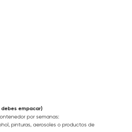
ficados de estudios apostillados y expedientes 
ue acrediten tu baja fiscal en el país de 
NO debes empacar)