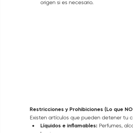
Historial médico y académico:
 Certi
clínicos.
Comprobantes fiscales:
 Documentos q
origen si es necesario.
Restricciones y Prohibiciones (Lo que 