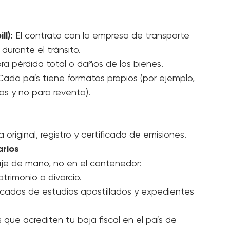
or estimado de los bienes para efectos de 
 idioma del país de origen y traducido al 
ll):
 El contrato con la empresa de transporte 
durante el tránsito.
bra pérdida total o daños de los bienes.
Cada país tiene formatos propios (por ejemplo, 
os y no para reventa).
 original, registro y certificado de emisiones.
rios
aje de mano, no en el contenedor:
trimonio o divorcio.