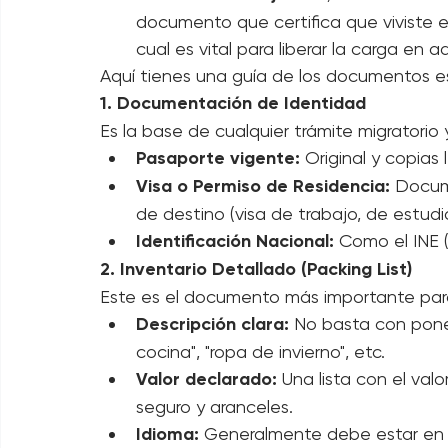
artículos tienen más de 
6 meses de 
comerciales.
Carta de No Objeción / Certificado 
documento que certifica que viviste en
cual es vital para liberar la carga en 
Aquí tienes una guía de los documentos es
1. Documentación de Identidad
Es la base de cualquier trámite migratorio
Pasaporte vigente:
 Original y copias
Visa o Permiso de Residencia:
 Docum
de destino (visa de trabajo, de estud
Identificación Nacional:
 Como el INE 
2. Inventario Detallado (Packing List)
Este es el documento más importante par
Descripción clara:
 No basta con poner
cocina", "ropa de invierno", etc.