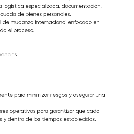
neación y seguridad
ere mucho más que trasladar pertenencias de 
ra logística especializada, documentación, 
ecuada de bienes personales.
al de mudanza internacional enfocado en 
odo el proceso.
nencias
te para minimizar riesgos y asegurar una 
.