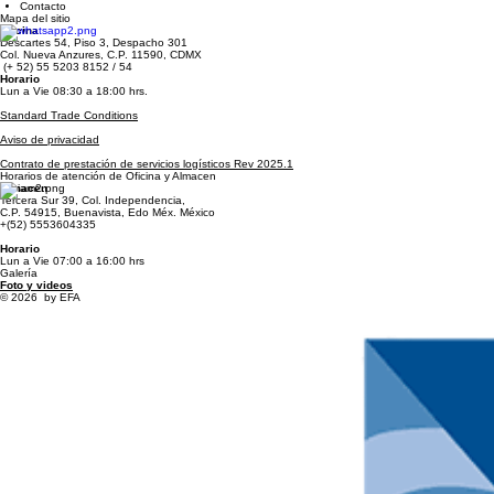
Inicio
Servicios
Carga
Mudanza
Nosotros
Contacto
Mapa del sitio
Oficina
Descartes 54, Piso 3, Despacho 301
Col. Nueva Anzures, C.P. 11590, CDMX
(+ 52) 55 5203 8152 / 54
Horario
Lun a Vie 08:30 a 18:00 hrs.
Standard Trade Conditions
Aviso de privacidad
Contrato de prestación de servicios logísticos Rev 2025.1
Horarios de atención de Oficina y Almacen
Almacen
Tercera Sur 39, Col. Independencia,
C.P. 54915, Buenavista, Edo Méx. México
+(52) 5553604335
Horario
Lun a Vie 07:00 a 16:00 hrs
Galería
Foto y videos
© 2026 by EFA