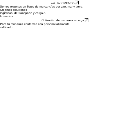
regalamos
1 mes de almacenaje gratuito
en nuestras instalaciones del Estado de México.
Solicita tu cotización hoy mismo y aprovecha esta promoción por tiempo limitado.
COTIZAR AHORA
Somos expertos en fletes de mercancías por aire, mar y tierra.
Creamos soluciones
logísticas, de transporte y carga A
tu medida
Cotización de mudanza o carga
Para tu mudanza contamos con personal altamente
calificado.