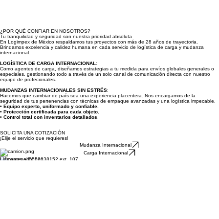
¿POR QUÉ CONFIAR EN NOSOTROS?
Tu tranquilidad y seguridad son nuestra prioridad absoluta
En Logimpex de México respaldamos tus proyectos con más de 28 años de trayectoria.
Brindamos excelencia y calidez humana en cada servicio de logística de carga y mudanza
internacional.
LOGÍSTICA DE CARGA INTERNACIONAL:
Como agentes de carga, diseñamos estrategias a tu medida para envíos globales generales o
especiales, gestionando todo a través de un solo canal de comunicación directa con nuestro
equipo de profecionales.
MUDANZAS INTERNACIONALES SIN ESTRÉS
:
Hacemos que cambiar de país sea una experiencia placentera. Nos encargamos de la
seguridad de tus pertenencias con técnicas de empaque avanzadas y una logística impecable.
• Equipo experto, uniformado y confiable.
• Protección certificada para cada objeto.
• Control total con inventarios detallados
.
SOLICITA UNA COTIZACIÓN
¡Elije el servicio que requieres!
Mudanza Internacional
Carga Internacional
Llámanos al 5552038152 ext. 107
Logimpex de México
Email
mudanzas@logimpex.com.mx