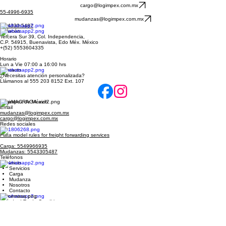
Horario
Lun a Vie 08:30 a 18:00 hrs.
cargo@logimpex.com.mx
55-4996-6935
mudanzas@logimpex.com.mx
55-4330-5487
Almacén
Tercera Sur 39, Col. Independencia,
C.P. 54915, Buenavista, Edo Méx. México
+(52) 5553604335
Horario
Lun a Vie 07:00 a 16:00 hrs
Contacto
¿Necesitas atención personalizada?
Llámanos al 555 203 8152 Ext. 107
Logimpex de México
Email
mudanzas@logimpex.com.mx
cargo@logimpex.com.mx
Redes sociales
Fiata model rules for freight forwarding services
Carga: 5549966935
Mudanzas: 5543305487
Teléfonos
Inicio
Servicios
Carga
Mudanza
Nosotros
Contacto
Standard Trade Conditions
Aviso de privacidad