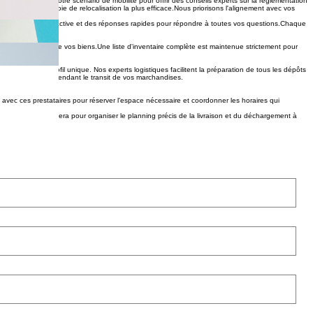
s. Évaluation de votre scénario de mobilité pour offrir des conseils experts sur la réglementation
 choisissiez la voie de relocalisation la plus efficace. ​ Nous priorisons l'alignement avec vos
communication proactive et des réponses rapides pour répondre à toutes vos questions. ​ Chaque
tir la sécurité de vos biens. ​ Une liste d'inventaire complète est maintenue strictement pour
 selon votre profil unique. Nos experts logistiques facilitent la préparation de tous les dépôts
vite les imprévus pendant le transit de vos marchandises.
avec ces prestataires pour réserver l'espace nécessaire et coordonner les horaires qui
ur local vous contactera pour organiser le planning précis de la livraison et du déchargement à