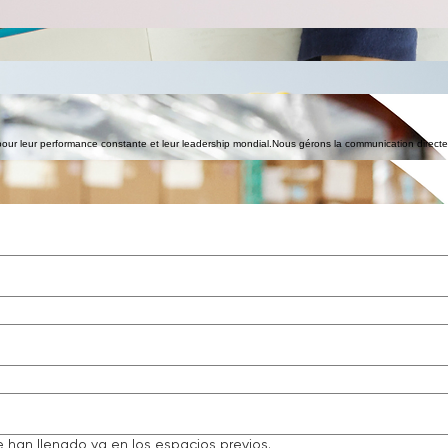
évaluons le volume et le type de biens pour établir des protocoles d'emballage et d'expédition préci
s aux sites aux deux extrémités. ​ Nous offrons des flux de travail structurés pour garantir que vous
calisation. Notre proposition couvre chaque aspect vital de votre projet. Nous privilégions une 
isé.
Nous utilisons des matériaux de haute qualité conçus pour le fret maritime ou aérien afin de garan
lage.
s frontières légalement et sans retard. ​ Nous évaluons la nature spécifique de votre déménagement
ement ou de statut diplomatique, nous identifions les exigences légales. Comprendre ces nuances é
r leur performance constante et leur leadership mondial. ​ Nous gérons la communication directe 
installation finale de vos biens personnels.​Juste avant l'arrivée de votre envoi, notre coordinate