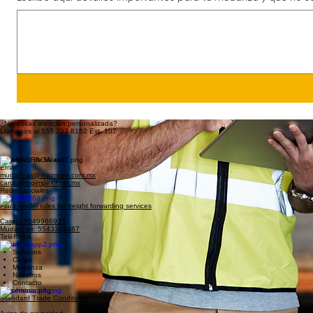
Escribe aquí detalles importantes para tu mudanza y que no se
¿Necesitas atención personalizada?
Llámanos al 555 203 8152 Ext. 107
Logimpex de México
Email
mudanzas@logimpex.com.mx
cargo@logimpex.com.mx
Redes sociales
Fiata model rules for freight forwarding services
Carga: 5549966935
Mudanzas: 5543305487
Teléfonos
Inicio
Servicios
Carga
Mudanza
Nosotros
Contacto