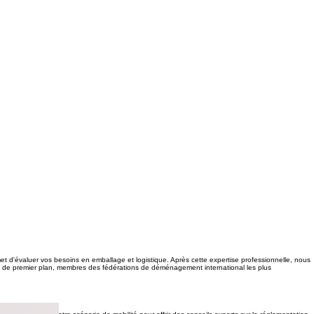
t d'évaluer vos besoins en emballage et logistique. Après cette expertise professionnelle, nous
ires de premier plan, membres des fédérations de déménagement international les plus