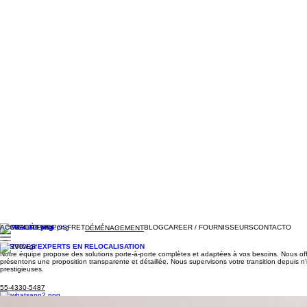
ACCUEIL
À PROPOS
FRET
BLOG
CAREER / FOURNISSEURS
CONTACTO
DÉMÉNAGEMENT
SERVICES EXPERTS EN RELOCALISATION
Notre équipe propose des solutions porte-à-porte complètes et adaptées à vos besoins. Nous offr
présentons une proposition transparente et détaillée. ​Nous supervisons votre transition depuis 
prestigieuses.
55-4330-5487