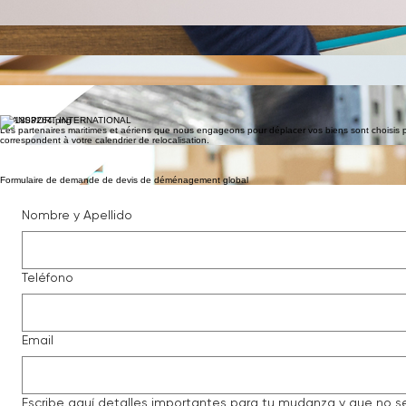
VISITE TECHNIQUE SITE
Des inspections gratuites sur place pour analyser la logistique et les exigences du projet. ​ Nous 
et les documents. ​ Nous coordonnons la logistique, incluant les plannings de chargement et les accè
préférences personnelles et vos objectifs logistiques.
Nous offrons un devis transparent et personnalisé, conçu spécifiquement pour vos besoins de relo
proposition de GLOBAL RELOCATION inclut l'avantage gratuit de trente jours de stockage sécur
DEVIS
Notre personnel expert personnalise son approche selon vos objets et le mode de transport choisi. 
chaque colis, garantissant un suivi complet pour vérification lors de la livraison finale et du débal
EMBALLAGE
Notre équipe gère l'ensemble des formalités administratives pour garantir que vos biens passent le
douaniers d'importation et d'exportation. ​ Qu'il s'agisse de changements de carrière, de rapatri
DÉDOUANEMENT
TRANSPORT INTERNATIONAL
Les partenaires maritimes et aériens que nous engageons pour déplacer vos biens sont choisis pou
correspondent à votre calendrier de relocalisation.
Nous collaborons avec des représentants internationaux d'élite pour gérer l'arrivée sécurisée et l'
votre nouvelle résidence.
LIVRAISON
Formulaire de demande de devis de déménagement global
Nombre y Apellido
Teléfono
Email