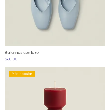
Bailarinas con lazo
Precio
$60.00
Más popular