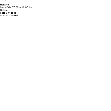
Lun a Vie 08:30 a 18:00 hrs.
Horarios de atención de Oficina y Almacen
Almacen
Tercera Sur 39, Col. Independencia,
C.P. 54915, Buenavista, Edo Méx. México
+(52) 5553604335
Horario
Lun a Vie 07:00 a 16:00 hrs
Galería
Foto y videos
© 2026 by EFA