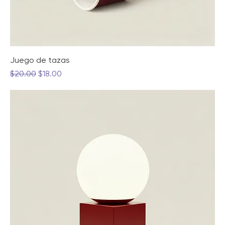
Juego de tazas
Precio
Precio de oferta
$20.00
$18.00