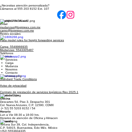
Kit de jabones artesanales
Precio
$40.00
¿Necesitas atención personalizada?
Llámanos al 555 203 8152 Ext. 107
Logimpex de México
Email
mudanzas@logimpex.com.mx
cargo@logimpex.com.mx
Redes sociales
Fiata model rules for freight forwarding services
Carga: 5549966935
Mudanzas: 5543305487
Teléfonos
Inicio
Servicios
Carga
Mudanza
Nosotros
Contacto
Standard Trade Conditions
Aviso de privacidad
Contrato de prestación de servicios logísticos Rev 2025.1
Mapa del sitio
Oficina
Descartes 54, Piso 3, Despacho 301
Col. Nueva Anzures, C.P. 11590, CDMX
(+ 52) 55 5203 8152 / 54
Horario