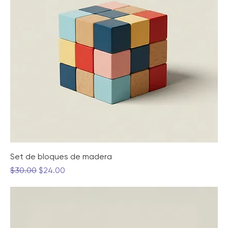
Set de bloques de madera
Precio
Precio de oferta
$30.00
$24.00